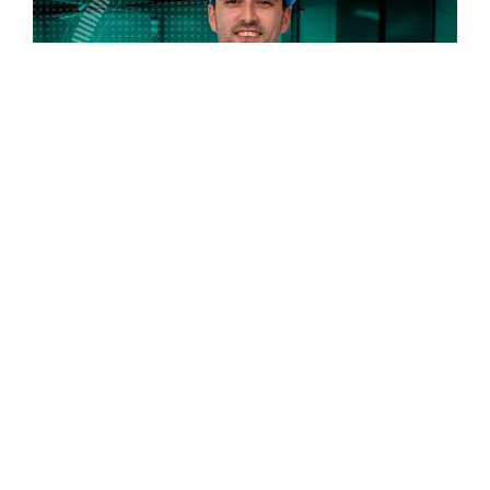
Assistent-chef
Ben jij op zoek naar een flexibele baan die goed te
combineren is? Word assistent-chef!
BEKIJK VACATURE